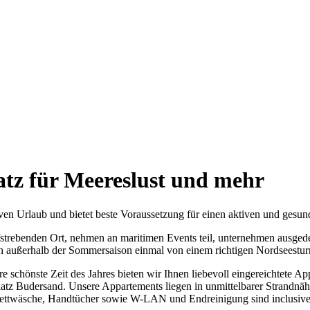
atz für Meereslust und mehr
iven Urlaub und bietet beste Voraussetzung für einen aktiven und gesun
fstrebenden Ort, nehmen an maritimen Events teil, unternehmen ausged
ch außerhalb der Sommersaison einmal von einem richtigen Nordseestu
re schönste Zeit des Jahres bieten wir Ihnen liebevoll eingereichtete A
atz Budersand. Unsere Appartements liegen in unmittelbarer Strandnä
ettwäsche, Handtücher sowie W-LAN und Endreinigung sind inclusive